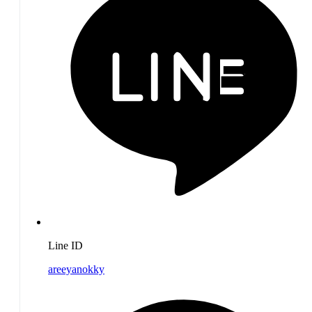
Line ID
areeyanokky