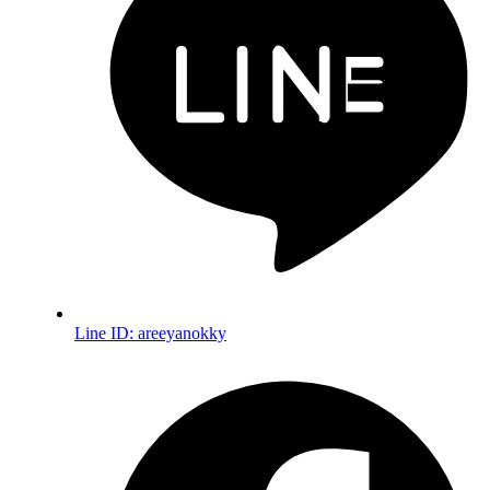
Line ID:
areeyanokky