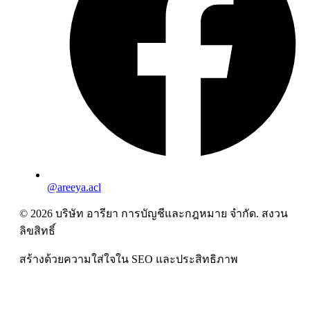
@areeya.acl
© 2026 บริษัท อารียา การบัญชีและกฎหมาย จำกัด. สงวน
ลิขสิทธิ์
สร้างด้วยความใส่ใจใน SEO และประสิทธิภาพ