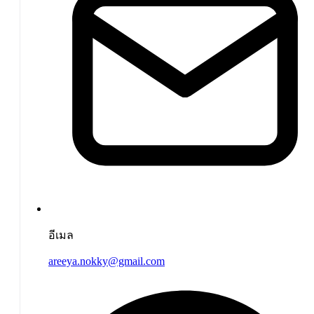
อีเมล
areeya.nokky@gmail.com