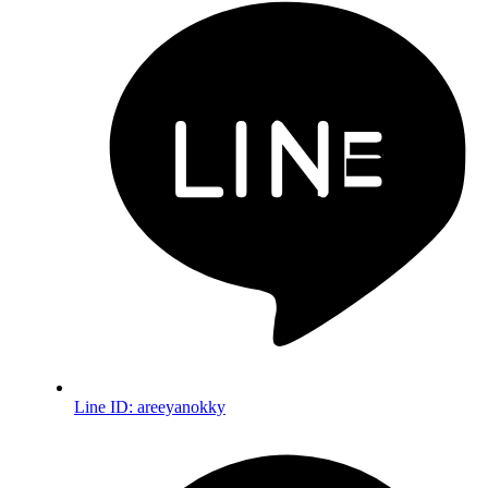
Line ID:
areeyanokky